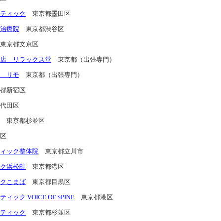
ティック
東京都墨田区
治療院
東京都渋谷区
東京都文京区
店 リラックス堂
東京都（出張専門）
 リモ
東京都（出張専門）
都新宿区
代田区
東京都杉並区
区
ィック整体院
東京都立川市
ク浜松町
東京都港区
クこまば
東京都目黒区
ク VOICE OF SPINE
東京都港区
ティック
東京都杉並区