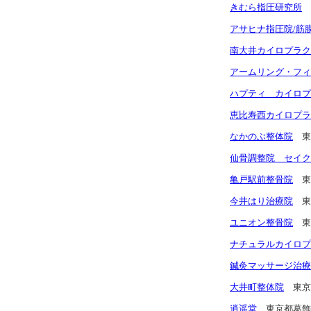
きむら指圧研究所
アサヒナ指圧院/筋
南大井カイロプラク
アームリング・フィ
ハプティ カイロプ
恵比寿西カイロプラ
なかのぶ整体院
東
仙骨調整院 セイク
亀戸駅前整骨院
東
今井はり治療院
東
ユニオン整骨院
東
ナチュラルカイロプ
鍼灸マッサージ治療
大井町整体院
東京
逍遥堂
東京都葛飾