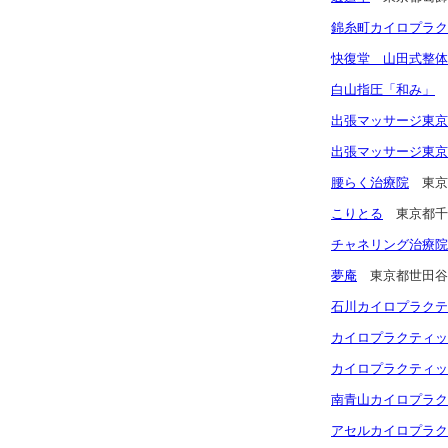
錦糸町カイロプラク
快復堂 山田式整体
白山指圧「和み」
出張マッサージ東京
出張マッサージ東京
腰らく治療院
東京
こりとる
東京都千
チャネリング治療院
夢庵
東京都世田谷
石川カイロプラクテ
カイロプラクティッ
カイロプラクティッ
南青山カイロプラクティッ
アセルカイロプラク