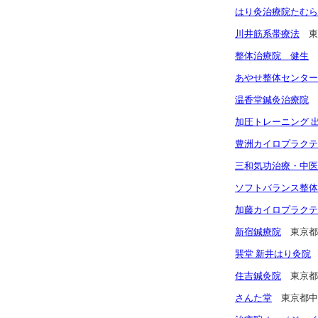
はり灸治療院たむら
川井筋系帯療法
東
整体治療院 健生
あやせ整体センター
温香堂鍼灸治療院
加圧トレーニング 
豊洲カイロプラクテ
三和気功治療・中医
ソフトバランス整体
加藤カイロプラクテ
新宿鍼療院
東京都
巽堂 新井はり灸院
住吉鍼灸院
東京都
さんた堂
東京都中