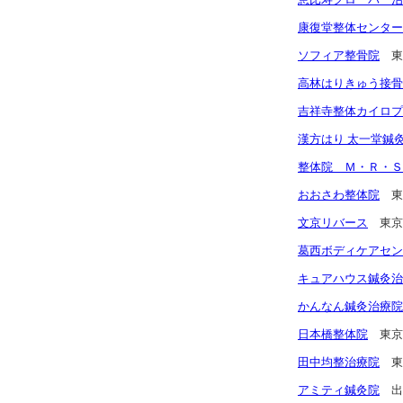
康復堂整体センター
ソフィア整骨院
東
高林はりきゅう接骨
吉祥寺整体カイロプ
漢方はり 太一堂鍼
整体院 Ｍ・Ｒ・Ｓ
おおさわ整体院
東
文京リバース
東京
葛西ボディケアセン
キュアハウス鍼灸治
かんなん鍼灸治療院
日本橋整体院
東京
田中均整治療院
東
アミティ鍼灸院
出張