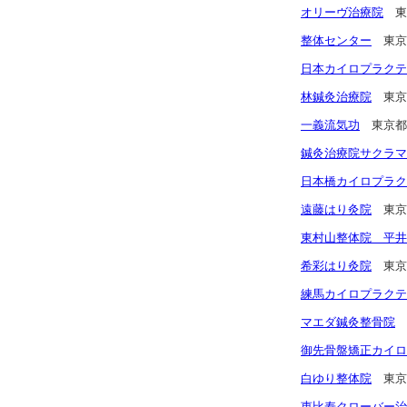
オリーヴ治療院
東
整体センター
東京
日本カイロプラクテ
林鍼灸治療院
東京
一義流気功
東京都
鍼灸治療院サクラマ
日本橋カイロプラク
遠藤はり灸院
東京
東村山整体院 平井
希彩はり灸院
東京
練馬カイロプラクテ
マエダ鍼灸整骨院
御先骨盤矯正カイロ
白ゆり整体院
東京
恵比寿クローバー治