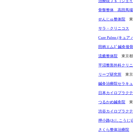
治療院Ｊｓ（ジェイ
骨盤整体 高田馬場
せんじゅ整体院
東
サラ・クリニコス
Cure Palms (キュ
田柄エムｽﾞ鍼灸接
流癒整体院
東京都
平沼整形外科クリニ
リープ研究所
東京
鍼灸治療院セラキュ
日本カイロプラクテ
つるかめ鍼灸院
東
渋谷カイロプラクテ
押小路(おしこうじ)
さくら整体治療院