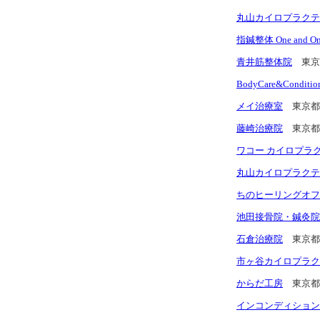
丸山カイロプラクテ
指鍼整体 One and On
青井筋整体院
東京
BodyCare&Condi
メイ治療室
東京都
藤崎治療院
東京都
ワコー カイロプラ
丸山カイロプラクテ
ちのヒーリングオフ
池田接骨院・鍼灸院
石倉治療院
東京都
市ヶ谷カイロプラク
からだ工房
東京都
インコンディション