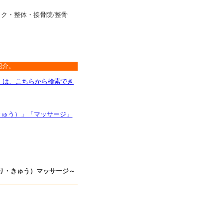
ク・整体・接骨院/整骨
。
紹介。
）は、こちらから検索でき
きゅう）」「マッサージ」
り・きゅう）マッサージ～