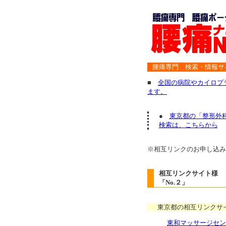
腰痛専門 検索・情報
■
全国の病院やカイロプ
ます。
●
東京都の「整形外
検索は、こちらから
※相互リンクのお申し込み
相互リンクサイト様 
「No.２」
東京都の相互リンクサ
東和マッサージセン