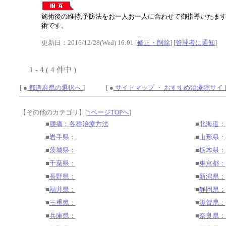
施術後の維持,予防法をお一人お一人に合わせて御指導いたま
術です。
更新日：2016/12/28(Wed) 16:01 [
修正・削除
] [
管理者に通知
]
1 - 4 ( 4 件中 )
[ ●
都道府県の選択へ
] [ ●
サイトマップ ・ おすすめ治療院サイ
【その他のカテゴリ】
[
↑ページTOPへ
]
■
腰痛：各種治療方法
■
北海道：
■
岩手県：
■
山形県：
■
茨城県：
■
栃木県：
■
千葉県：
■
東京都：
■
長野県：
■
新潟県：
■
福井県：
■
静岡県：
■
三重県：
■
滋賀県：
■
兵庫県：
■
奈良県