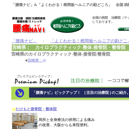
「腰痛ナビ」&「よくわかる！椎間板ヘルニアの勘どころ」 全国 病
全国の病院 治療院（マッ
しております。
「腰痛ナビ」
：
「よくわかる！椎間板ヘルニアの勘どこ
宮崎県： カイロプラクティック-整体-接骨院・整骨院
宮崎県のカイロプラクティック-整体-接骨院/整骨院
■
宮崎県：@
「腰痛ナビ」ピックアップ！ [ 注目の治療院 ] のご紹介
たけもと接骨院・整体院
局所と全身療法の併用による痛み
の改善、大阪からも来院便利。