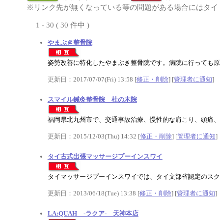
※リンク先が無くなっている等の問題がある場合にはタイト
1 - 30 ( 30 件中 )
やまぶき整骨院
姿勢改善に特化したやまぶき整骨院です。病院に行っても原
更新日：2017/07/07(Fri) 13:58 [
修正・削除
] [
管理者に通知
]
スマイル鍼灸整骨院 杜の木院
福岡県北九州市で、交通事故治療、慢性的な肩こり、頭痛、
更新日：2015/12/03(Thu) 14:32 [
修正・削除
] [
管理者に通知
]
タイ古式出張マッサージプーインスワイ
タイマッサージプーインスワイでは、タイ文部省認定のスク
更新日：2013/06/18(Tue) 13:38 [
修正・削除
] [
管理者に通知
]
LA:QUAH ‐ラクア‐ 天神本店