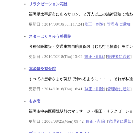
リラクゼーション花桃
福岡県太宰府市にあるサロン。２万人以上の施術経験で培わ
更新日：2014/08/10(Sun) 17:24 [
修正・削除
] [
管理者に通知
]
スターはりきゅう整骨院
各種保険取扱・交通事故自賠責保険（むち打ち損傷）モダン
更新日：2010/02/18(Thu) 15:02 [
修正・削除
] [
管理者に通知
]
本多鍼灸整骨院
すべての患者さまが笑顔で帰れるように・・・。それが私達
更新日：2014/10/16(Thu) 16:41 [
修正・削除
] [
管理者に通知
]
もみ壱
福岡市中央区薬院駅前のマッサージ・指圧・リラクゼーショ
更新日：2008/08/25(Mon) 09:42 [
修正・削除
] [
管理者に通知
]