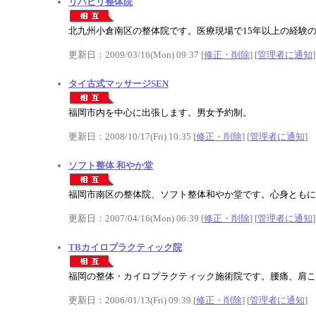
リハビリ整体院
北九州小倉南区の整体院です。医療現場で15年以上の経験
更新日：2009/03/16(Mon) 09:37 [
修正・削除
] [
管理者に通知
]
タイ古式マッサージSEN
福岡市内を中心に出張します。男女予約制。
更新日：2008/10/17(Fri) 10:35 [
修正・削除
] [
管理者に通知
]
ソフト整体 和やか堂
福岡市南区の整体院、ソフト整体和やか堂です。心身ともに
更新日：2007/04/16(Mon) 06:39 [
修正・削除
] [
管理者に通知
]
TBカイロプラクティック院
福岡の整体・カイロプラクティック施術院です。腰痛、肩こ
更新日：2006/01/13(Fri) 09:39 [
修正・削除
] [
管理者に通知
]