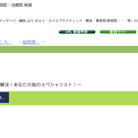
病院・治療院 検索
マッサージ・鍼灸-はり きゅう・カイロプラクティック・整体・整骨院/接骨院・・・等）
ころ」
>
福岡県：
>
介。