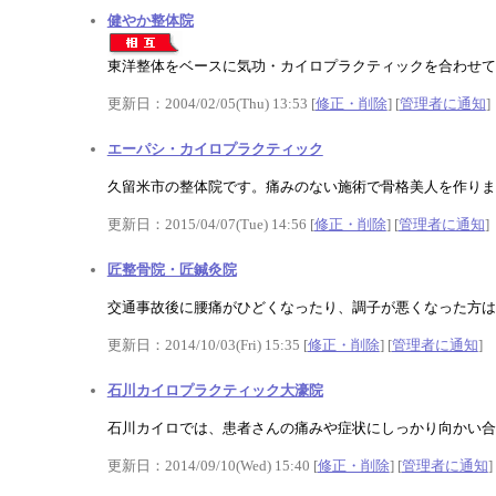
健やか整体院
東洋整体をベースに気功・カイロプラクティックを合わせて
更新日：2004/02/05(Thu) 13:53 [
修正・削除
] [
管理者に通知
]
エーパシ・カイロプラクティック
久留米市の整体院です。痛みのない施術で骨格美人を作りま
更新日：2015/04/07(Tue) 14:56 [
修正・削除
] [
管理者に通知
]
匠整骨院・匠鍼灸院
交通事故後に腰痛がひどくなったり、調子が悪くなった方は
更新日：2014/10/03(Fri) 15:35 [
修正・削除
] [
管理者に通知
]
石川カイロプラクティック大濠院
石川カイロでは、患者さんの痛みや症状にしっかり向かい合
更新日：2014/09/10(Wed) 15:40 [
修正・削除
] [
管理者に通知
]