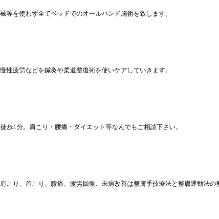
械等を使わず全てベッドでのオールハンド施術を致します。
慢性疲労などを鍼灸や柔道整復術を使いケアしていきます。
り徒歩1分。肩こり・腰痛・ダイエット等なんでもご相談下さい。
肩こり、首こり、膝痛、疲労回復、未病改善は整膚手技療法と整膚運動法の