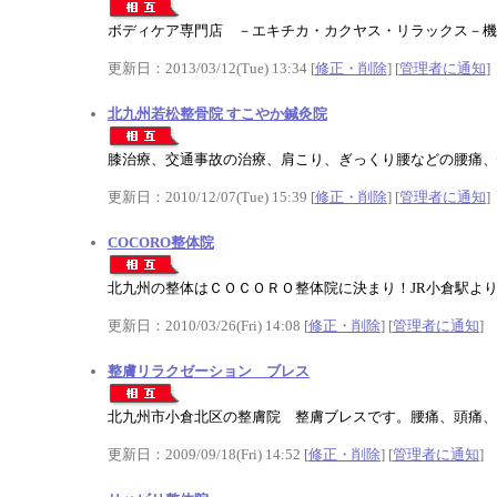
ボディケア専門店 －エキチカ・カクヤス・リラックス－機
更新日：2013/03/12(Tue) 13:34 [
修正・削除
] [
管理者に通知
]
北九州若松整骨院 すこやか鍼灸院
膝治療、交通事故の治療、肩こり、ぎっくり腰などの腰痛、
更新日：2010/12/07(Tue) 15:39 [
修正・削除
] [
管理者に通知
]
COCORO整体院
北九州の整体はＣＯＣＯＲＯ整体院に決まり！JR小倉駅よ
更新日：2010/03/26(Fri) 14:08 [
修正・削除
] [
管理者に通知
]
整膚リラクゼーション ブレス
北九州市小倉北区の整膚院 整膚ブレスです。腰痛、頭痛、
更新日：2009/09/18(Fri) 14:52 [
修正・削除
] [
管理者に通知
]