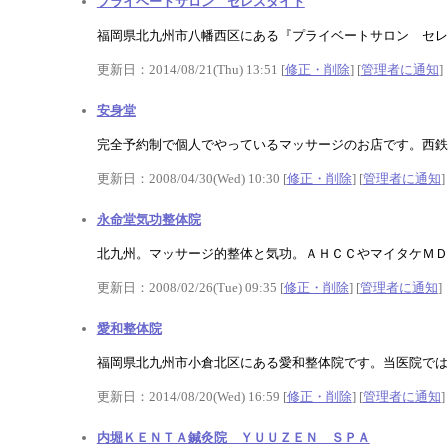
プライベートサロン セレスタイト
福岡県北九州市八幡西区にある『プライベートサロン セレ
更新日：2014/08/21(Thu) 13:51 [
修正・削除
] [
管理者に通知
]
安身堂
完全予約制で個人でやっているマッサージのお店です。西鉄
更新日：2008/04/30(Wed) 10:30 [
修正・削除
] [
管理者に通知
]
永命堂気功整体院
北九州。マッサージ的整体と気功。ＡＨＣＣやマイタケＭＤ
更新日：2008/02/26(Tue) 09:35 [
修正・削除
] [
管理者に通知
]
愛和整体院
福岡県北九州市小倉北区にある愛和整体院です。当医院では
更新日：2014/08/20(Wed) 16:59 [
修正・削除
] [
管理者に通知
]
内堀ＫＥＮＴＡ鍼灸院 ＹＵＵＺＥＮ ＳＰＡ