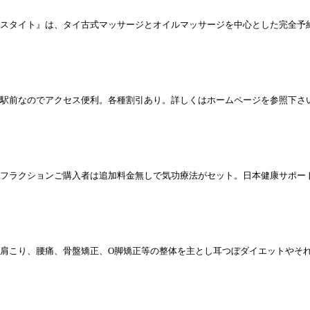
スタイト』は、タイ古式マッサージとオイルマッサージを中心とした完全予
駅前なのでアクセス便利。各種割引あり。詳しくはホームページを参照下さ
フラクションご購入者は追加料金無しで気功療法がセット。日本健康サポー
肩こり、腰痛、骨盤矯正、O脚矯正等の整体を主とし耳つぼダイエットやそ