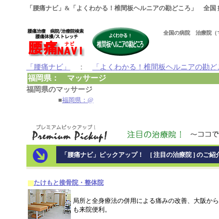
「腰痛ナビ」&「よくわかる！椎間板ヘルニアの勘どころ」 全国 
全国の病院 治療院（
「腰痛ナビ」
：
「よくわかる！椎間板ヘルニアの勘ど
福岡県： マッサージ
福岡県のマッサージ
■
福岡県：@
「腰痛ナビ」ピックアップ！ [ 注目の治療院 ] のご紹
たけもと接骨院・整体院
局所と全身療法の併用による痛みの改善、大阪から
も来院便利。