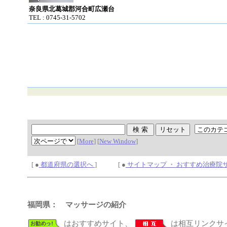
奈良県北葛城郡河合町広瀬台
TEL : 0745-31-5702
[
More
] [
New Window
]
[ ●
都道府県の選択へ
] [ ●
サイトマップ ・ おすすめ治療院
福岡県： マッサージの紹介
はおすすめサイト、
は相互リンクサ