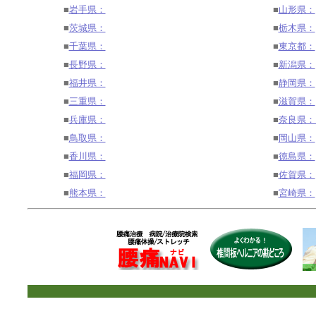
■
岩手県：
■
山形県：
■
茨城県：
■
栃木県：
■
千葉県：
■
東京都：
■
長野県：
■
新潟県：
■
福井県：
■
静岡県：
■
三重県：
■
滋賀県：
■
兵庫県：
■
奈良県
■
鳥取県：
■
岡山県：
■
香川県：
■
徳島県：
■
福岡県：
■
佐賀県：
■
熊本県：
■
宮崎県：