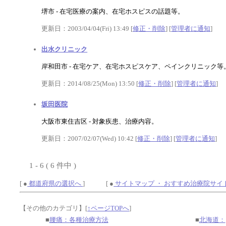
堺市 - 在宅医療の案内、在宅ホスピスの話題等。
更新日：2003/04/04(Fri) 13:49 [
修正・削除
] [
管理者に通知
]
出水クリニック
岸和田市 - 在宅ケア、在宅ホスピスケア、ペインクリニック
更新日：2014/08/25(Mon) 13:50 [
修正・削除
] [
管理者に通知
]
坂田医院
大阪市東住吉区 - 対象疾患、治療内容。
更新日：2007/02/07(Wed) 10:42 [
修正・削除
] [
管理者に通知
]
1 - 6 ( 6 件中 )
[ ●
都道府県の選択へ
] [ ●
サイトマップ ・ おすすめ治療院サイ
【その他のカテゴリ】
[
↑ページTOPへ
]
■
腰痛：各種治療方法
■
北海道：