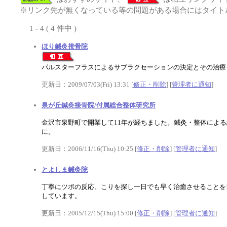
※リンク先が無くなっている等の問題がある場合にはタイトル
1 - 4 ( 4 件中 )
ほり鍼灸接骨院
パルスターフラスによるサブラクセーションの決定とその治療
更新日：2009/07/03(Fri) 13:31 [
修正・削除
] [
管理者に通知
]
泉が丘鍼灸接骨院/付属総合整体研究所
金沢市泉野町で開業して11年が経ちました。鍼灸・整体によ
に。
更新日：2006/11/16(Thu) 10:25 [
修正・削除
] [
管理者に通知
]
とよしま鍼灸院
丁寧にツボの反応、こりを探し一日でも早く治癒させることを
しています。
更新日：2005/12/15(Thu) 15:00 [
修正・削除
] [
管理者に通知
]