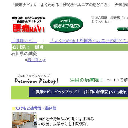
「腰痛ナビ」&「よくわかる！椎間板ヘルニアの勘どころ」 全国 病
全国の病院 治療院（マッ
しております。
「腰痛ナビ」
：
「よくわかる！椎間板ヘルニアの勘どこ
石川県： 鍼灸
石川県の鍼灸
■
石川県：@
「腰痛ナビ」ピックアップ！ [ 注目の治療院 ] のご紹介
たけもと接骨院・整体院
局所と全身療法の併用による痛み
の改善、大阪からも来院便利。