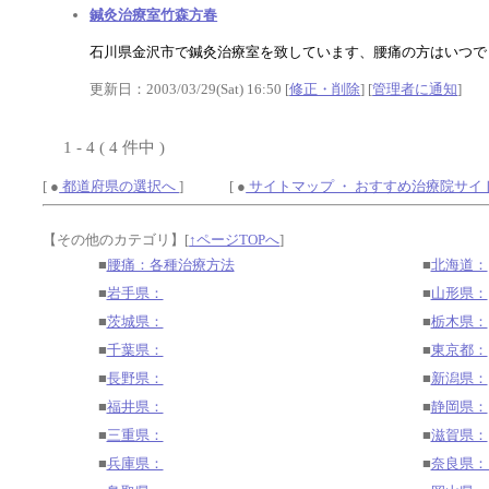
鍼灸治療室竹森方春
石川県金沢市で鍼灸治療室を致しています、腰痛の方はいつで
更新日：2003/03/29(Sat) 16:50 [
修正・削除
] [
管理者に通知
]
1 - 4 ( 4 件中 )
[ ●
都道府県の選択へ
] [ ●
サイトマップ ・ おすすめ治療院サイ
【その他のカテゴリ】
[
↑ページTOPへ
]
■
腰痛：各種治療方法
■
北海道：
■
岩手県：
■
山形県：
■
茨城県：
■
栃木県：
■
千葉県：
■
東京都：
■
長野県：
■
新潟県：
■
福井県：
■
静岡県：
■
三重県：
■
滋賀県：
■
兵庫県：
■
奈良県