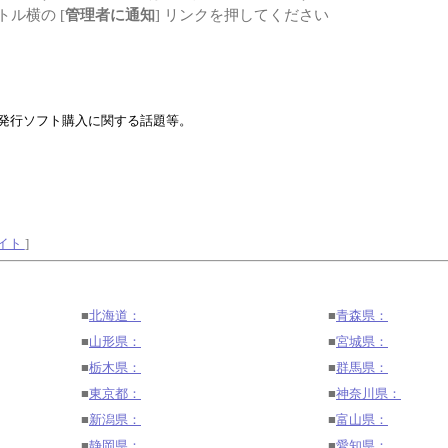
ル横の [
管理者に通知
] リンクを押してください
ト発行ソフト購入に関する話題等。
サイト
]
■
北海道：
■
青森県：
■
山形県：
■
宮城県：
■
栃木県：
■
群馬県：
■
東京都：
■
神奈川県：
■
新潟県：
■
富山県：
■
静岡県：
■
愛知県：