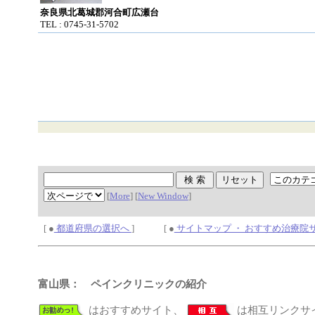
奈良県北葛城郡河合町広瀬台
TEL : 0745-31-5702
[
More
] [
New Window
]
[ ●
都道府県の選択へ
] [ ●
サイトマップ ・ おすすめ治療院
富山県： ペインクリニックの紹介
はおすすめサイト、
は相互リンクサ