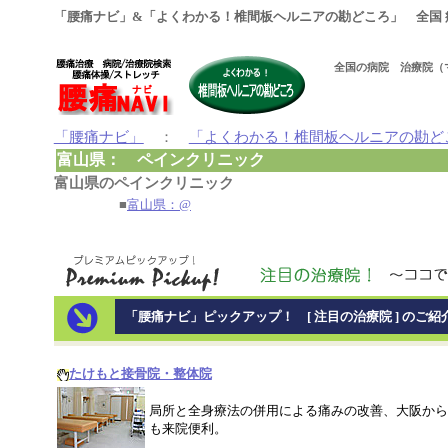
「腰痛ナビ」&「よくわかる！椎間板ヘルニアの勘どころ」 全国 
全国の病院 治療院（
「腰痛ナビ」
：
「よくわかる！椎間板ヘルニアの勘ど
富山県： ペインクリニック
富山県のペインクリニック
■
富山県：@
「腰痛ナビ」ピックアップ！ [ 注目の治療院 ] のご紹
たけもと接骨院・整体院
局所と全身療法の併用による痛みの改善、大阪から
も来院便利。