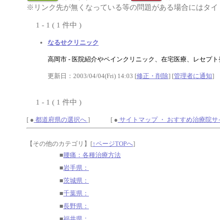
※リンク先が無くなっている等の問題がある場合にはタイト
1 - 1 ( 1 件中 )
なるせクリニック
高岡市 - 医院紹介やペインクリニック、在宅医療、レセプ
更新日：2003/04/04(Fri) 14:03 [
修正・削除
] [
管理者に通知
]
1 - 1 ( 1 件中 )
[ ●
都道府県の選択へ
] [ ●
サイトマップ ・ おすすめ治療院
【その他のカテゴリ】
[
↑ページTOPへ
]
■
腰痛：各種治療方法
■
岩手県：
■
茨城県：
■
千葉県：
■
長野県：
■
福井県：