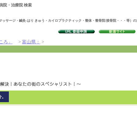
病院・治療院 検索
マッサージ・鍼灸-はり きゅう・カイロプラクティック・整体・整骨院/接骨院・・・等）
ころ」
>
富山県：
>
介。