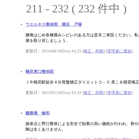
211 - 232 ( 232 件中 )
ウエルネス整体院 横浜 戸塚
腰痛はじめ各種痛みシビレのある方は是非ご来院ください。私
康を取り戻しましょう。
更新日：2014/08/19(Tue) 16:25 [
修正・削除
] [
管理者に通知
]
鶴見東口整体院
ＪＲ鶴見駅徒歩４分骨盤矯正ダイエットコ－ス 肩こ＆猫背矯正
更新日：2015/01/20(Tue) 16:32 [
修正・削除
] [
管理者に通知
]
癒療庵 愉和
操体法と野口整体による安全で効果の高い施術が行われ、骨や
険は全くありません。