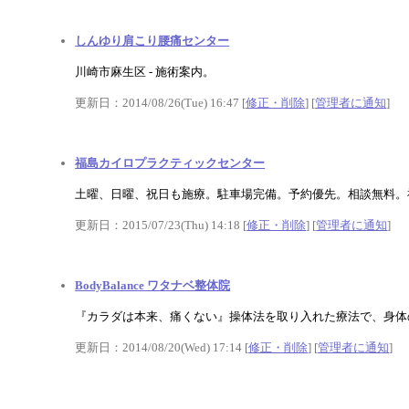
しんゆり肩こり腰痛センター
川崎市麻生区 - 施術案内。
更新日：2014/08/26(Tue) 16:47 [
修正・削除
] [
管理者に通知
]
福島カイロプラクティックセンター
土曜、日曜、祝日も施療。駐車場完備。予約優先。相談無料。
更新日：2015/07/23(Thu) 14:18 [
修正・削除
] [
管理者に通知
]
BodyBalance ワタナベ整体院
『カラダは本来、痛くない』操体法を取り入れた療法で、身体
更新日：2014/08/20(Wed) 17:14 [
修正・削除
] [
管理者に通知
]