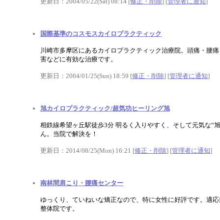
更新日：2004/05/22(Sat) 08:14 [
修正・削除
] [
管理者に通知
]
国際基準のコスモスカイロプラクティック
川崎市多摩区にあるカイロプラクティック治療院。頭痛・腰痛
害などに有効な治療です。
更新日：2004/01/25(Sun) 18:59 [
修正・削除
] [
管理者に通知
]
旭カイロプラクティック/超気功ヒーリング旭
相鉄線希望ヶ丘駅徒歩3分 明るく入りやすく、そして元気な“
ん。当院で解決を！
更新日：2014/08/25(Mon) 16:21 [
修正・削除
] [
管理者に通知
]
南林間肩こり・腰痛センター
ゆっくり、ていねいな矯正なので、特に女性に好評です。適応
整体院です。