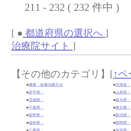
211 - 232 ( 232 件中 )
[ ●
都道府県の選択へ
] 
治療院サイト
]
【その他のカテゴリ】
[
↑ペ
■
腰痛：各種治療方法
■
北海道：
■
岩手県：
■
山形県：
■
茨城県：
■
栃木県：
■
千葉県：
■
東京都：
■
長野県：
■
新潟県：
■
福井県：
■
静岡県：
■
三重県：
■
滋賀県：