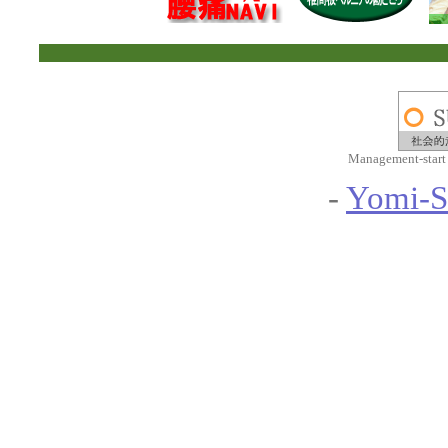
Management-start
-
Yomi-S