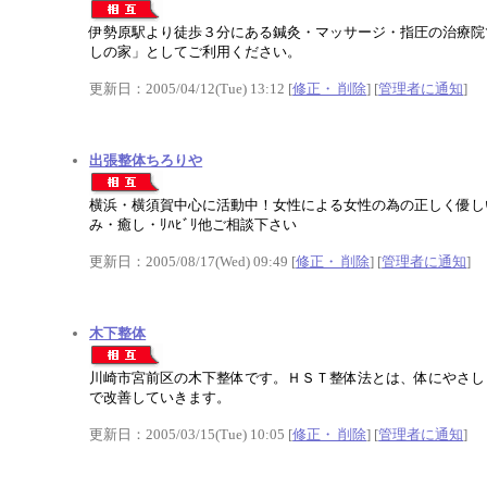
伊勢原駅より徒歩３分にある鍼灸・マッサージ・指圧の治療院
しの家」としてご利用ください。
更新日：2005/04/12(Tue) 13:12 [
修正・ 削除
] [
管理者に通知
]
出張整体ちろりや
横浜・横須賀中心に活動中！女性による女性の為の正しく優し
み・癒し・ﾘﾊﾋﾞﾘ他ご相談下さい
更新日：2005/08/17(Wed) 09:49 [
修正・ 削除
] [
管理者に通知
]
木下整体
川崎市宮前区の木下整体です。ＨＳＴ整体法とは、体にやさし
で改善していきます。
更新日：2005/03/15(Tue) 10:05 [
修正・ 削除
] [
管理者に通知
]