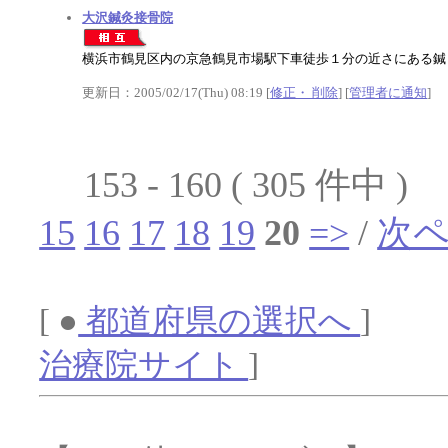
大沢鍼灸接骨院
横浜市鶴見区内の京急鶴見市場駅下車徒歩１分の近さにある鍼
更新日：2005/02/17(Thu) 08:19 [
修正・ 削除
] [
管理者に通知
]
153 - 160 ( 305 件中 )
15
16
17
18
19
20
=>
/
次
[ ●
都道府県の選択へ
] 
治療院サイト
]