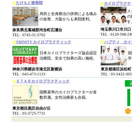
たけもと接骨院
カイロプラクテ
ス
局所と全身療法の併用による痛み
の
の改善、大阪からも来院便利。
す
埼玉県川口市川口
奈良県北葛城郡河合町広瀬台
TEL : 0120-598-24
TEL : 0745-31-5702
TRINITY カイロプラクティック
ハプティ カイ
日本カイロプラクターズ協会認定
国
治療院。安全で効果の高い施術。
学
神奈川県横浜市港北区新横浜
東京都港区浜松町
TEL : 045-473-1133
TEL : 03-3432-305
ＳＴＡＲカイロプラクティック
国際基準のカイロプラクターが多
数所属。女性治療家も在籍。
東京都目黒区自由が丘
TEL : 03-3725-7731