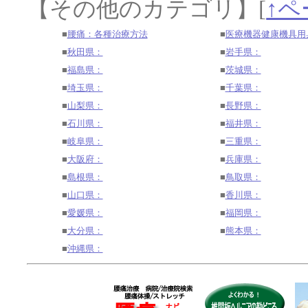
【その他のカテゴリ】
[
↑ペ
■
腰痛：各種治療方法
■
医療機器健康機具用
■
秋田県：
■
岩手県：
■
福島県：
■
茨城県：
■
埼玉県：
■
千葉県：
■
山梨県：
■
長野県：
■
石川県：
■
福井県：
■
岐阜県：
■
三重県：
■
大阪府：
■
兵庫県：
■
島根県：
■
鳥取県：
■
山口県：
■
香川県：
■
愛媛県：
■
福岡県：
■
大分県：
■
熊本県：
■
沖縄県：