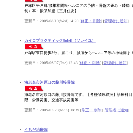
戸塚区平戸町/腰椎椎間板ヘルニアの予防・骨盤の歪み・膝痛
制）卒・損保加盟【三井住友】
更新日：2005/08/10(Wed) 14:20 [
修正・ 削除
] [
管理者に通知
]
カイロプラクティックSoleil（ソレイユ）
戸塚駅東口徒歩3分。肩こり、腰痛からヘルニア等の神経痛ま
更新日：2005/06/07(Tue) 12:43 [
修正・ 削除
] [
管理者に通知
]
海老名市河原口の藤川接骨院
海老名市河原口の藤川接骨院です。【各種保険取扱】診療科目
限 労働災害、交通事故災害等
更新日：2005/05/23(Mon) 08:39 [
修正・ 削除
] [
管理者に通知
]
うちだ治療院