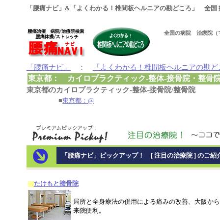
「腰痛ナビ」&「よくわかる！椎間板ヘルニアの勘どころ」 全国 
全国の病院 治療院（
「腰痛ナビ」
：
「よくわかる！椎間板ヘルニアの勘ど
東京都： カイロプラクティック-整体-接骨院・整骨
東京都のカイロプラクティック-整体-接骨院/整骨院
■
東京都：@
「腰痛ナビ」ピックアップ！ [ 注目の治療院 ] のご紹
たけもと接骨院
局所と全身療法の併用による痛みの改善、大阪から
来院便利。