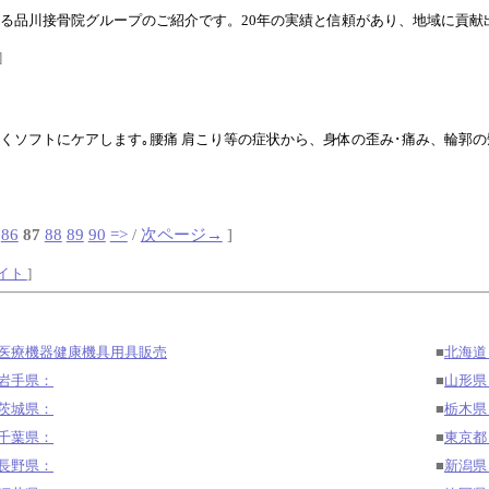
る品川接骨院グループのご紹介です。20年の実績と信頼があり、地域に貢献
]
ソフトにケアします｡腰痛 肩こり等の症状から、身体の歪み･痛み、輪郭の矯
86
87
88
89
90
=>
/
次ページ→
]
サイト
]
医療機器健康機具用具販売
■
北海道
岩手県：
■
山形県
茨城県：
■
栃木県
千葉県：
■
東京都
長野県：
■
新潟県