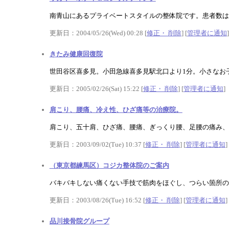
南青山にあるプライベートスタイルの整体院です。患者数は１
更新日：2004/05/26(Wed) 00:28 [
修正・ 削除
] [
管理者に通知
]
きたみ健康回復院
世田谷区喜多見。小田急線喜多見駅北口より1分。小さなお
更新日：2005/02/26(Sat) 15:22 [
修正・ 削除
] [
管理者に通知
]
肩こり、腰痛、冷え性、ひざ痛等の治療院。
肩こり、五十肩、ひざ痛、腰痛、ぎっくり腰、足腰の痛み、
更新日：2003/09/02(Tue) 10:37 [
修正・ 削除
] [
管理者に通知
]
（東京都練馬区）コジカ整体院のご案内
バキバキしない痛くない手技で筋肉をほぐし、つらい箇所の
更新日：2003/08/26(Tue) 16:52 [
修正・ 削除
] [
管理者に通知
]
品川接骨院グループ