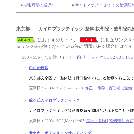
[ ●
都道府県の選択へ
] [ ●
サイトマップ ・ おすすめ治療院
東京都： カイロプラクティック-整体-接骨院・整骨院の
はおすすめサイト、
は相互リンクサ
※リンク先が無くなっている等の問題がある場合にはタイト
689 - 696 ( 756 件中 ) [
←前ページ
/
<=
81
82
83
84
85
白山治療院
東京都文京区で、整体法（野口整体）による治療をおこなっ
更新日：2003/12/23(Tue) 17:13 [
修正・ 削除
] [
管理者に通知
]
緑ヶ丘カイロプラクティック
カイロプラクティックは筋骨格系が原因とされる肩こり・腰
更新日：2003/12/22(Mon) 14:07 [
修正・ 削除
] [
管理者に通知
サカキ ボディ＆コンサルティング