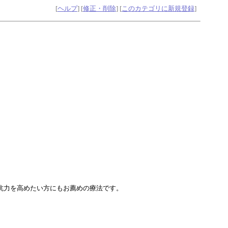
[
ヘルプ
] [
修正・削除
] [
このカテゴリに新規登録
]
。
抗力を高めたい方にもお薦めの療法です。