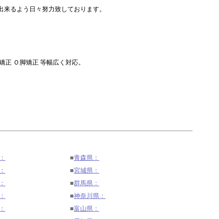
出来るよう日々努力致しております。
正 Ｏ脚矯正 等幅広く対応。
：
■
青森県：
：
■
宮城県：
：
■
群馬県：
：
■
神奈川県：
：
■
富山県：