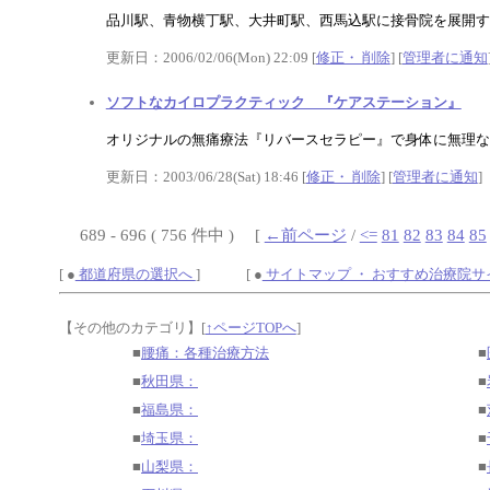
品川駅、青物横丁駅、大井町駅、西馬込駅に接骨院を展開す
更新日：2006/02/06(Mon) 22:09 [
修正・ 削除
] [
管理者に通知
ソフトなカイロプラクティック 『ケアステーション』
オリジナルの無痛療法『リバースセラピー』で身体に無理なく
更新日：2003/06/28(Sat) 18:46 [
修正・ 削除
] [
管理者に通知
]
689 - 696 ( 756 件中 ) [
←前ページ
/
<=
81
82
83
84
85
[ ●
都道府県の選択へ
] [ ●
サイトマップ ・ おすすめ治療院
【その他のカテゴリ】
[
↑ページTOPへ
]
■
腰痛：各種治療方法
■
■
秋田県：
■
■
福島県：
■
■
埼玉県：
■
■
山梨県：
■