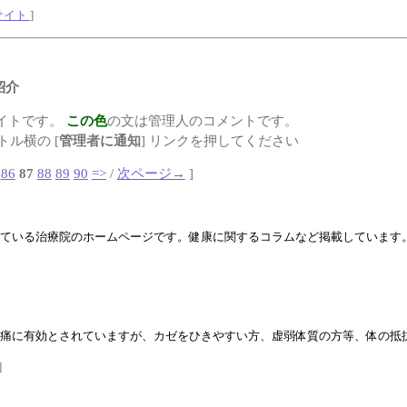
サイト
]
紹介
イトです。
この色
の文は管理人のコメントです。
ル横の [
管理者に通知
] リンクを押してください
86
87
88
89
90
=>
/
次ページ→
]
ている治療院のホームページです。健康に関するコラムなど掲載しています
痛に有効とされていますが、カゼをひきやすい方、虚弱体質の方等、体の抵
]