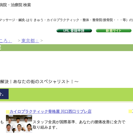
病院・治療院 検索
マッサージ・鍼灸-はり きゅう・カイロプラクティック・整体・整骨院/接骨院・・・等）
ころ」
>
東京都：
>
院
介。
カイロプラクティック骨格屋 川口西口リプレ店
も
スタッフ全員が国際基準、あなたの腰痛改善に全力で
取り組みます。