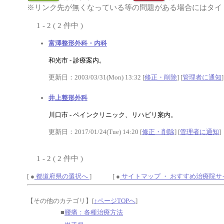
※リンク先が無くなっている等の問題がある場合にはタイト
1 - 2 ( 2 件中 )
富澤整形外科・内科
和光市 - 診療案内。
更新日：2003/03/31(Mon) 13:32 [
修正・削除
] [
管理者に通知
]
井上整形外科
川口市 - ペインクリニック、リハビリ案内。
更新日：2017/01/24(Tue) 14:20 [
修正・削除
] [
管理者に通知
]
1 - 2 ( 2 件中 )
[ ●
都道府県の選択へ
] [ ●
サイトマップ ・ おすすめ治療院
【その他のカテゴリ】
[
↑ページTOPへ
]
■
腰痛：各種治療方法