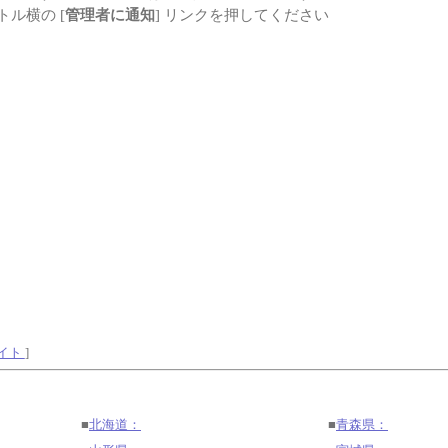
ル横の [
管理者に通知
] リンクを押してください
サイト
]
■
北海道：
■
青森県：