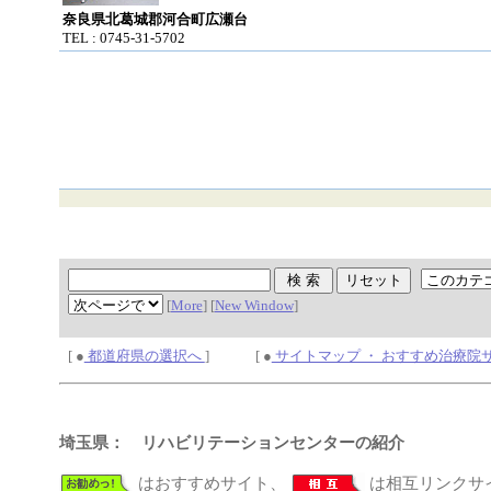
奈良県北葛城郡河合町広瀬台
TEL : 0745-31-5702
[
More
] [
New Window
]
[ ●
都道府県の選択へ
] [ ●
サイトマップ ・ おすすめ治療院
埼玉県： リハビリテーションセンターの紹介
はおすすめサイト、
は相互リンクサ