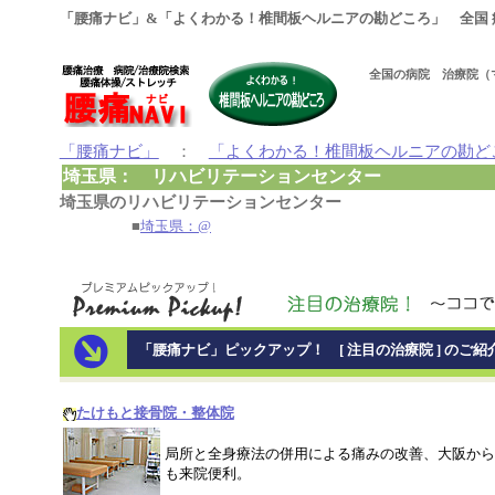
「腰痛ナビ」&「よくわかる！椎間板ヘルニアの勘どころ」 全国 
全国の病院 治療院（
「腰痛ナビ」
：
「よくわかる！椎間板ヘルニアの勘ど
埼玉県： リハビリテーションセンター
埼玉県のリハビリテーションセンター
■
埼玉県：@
「腰痛ナビ」ピックアップ！ [ 注目の治療院 ] のご紹
たけもと接骨院・整体院
局所と全身療法の併用による痛みの改善、大阪から
も来院便利。