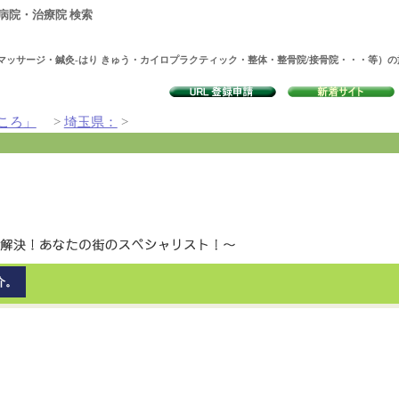
病院・治療院 検索
マッサージ・鍼灸-はり きゅう・カイロプラクティック・整体・整骨院/接骨院・・・等）
ころ」
>
埼玉県：
>
介。