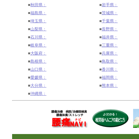
■
秋田県：
■
岩手県：
■
福島県：
■
茨城県：
■
埼玉県：
■
千葉県：
■
山梨県：
■
長野県：
■
石川県：
■
福井県：
■
岐阜県：
■
三重県：
■
大阪府：
■
兵庫県：
■
島根県：
■
鳥取県：
■
山口県：
■
香川県：
■
愛媛県：
■
福岡県：
■
大分県：
■
熊本県：
■
沖縄県：