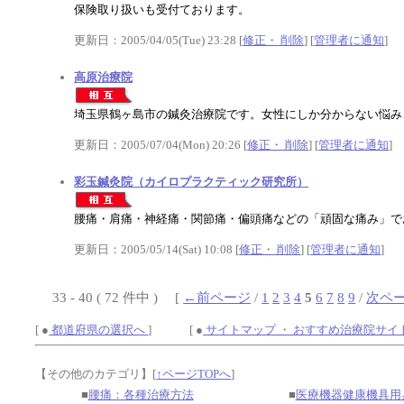
保険取り扱いも受付ております。
更新日：2005/04/05(Tue) 23:28 [
修正・ 削除
] [
管理者に通知
]
高原治療院
埼玉県鶴ヶ島市の鍼灸治療院です。女性にしか分からない悩み
更新日：2005/07/04(Mon) 20:26 [
修正・ 削除
] [
管理者に通知
]
彩玉鍼灸院（カイロプラクティック研究所）
腰痛・肩痛・神経痛・関節痛・偏頭痛などの「頑固な痛み」で
更新日：2005/05/14(Sat) 10:08 [
修正・ 削除
] [
管理者に通知
]
33 - 40 ( 72 件中 ) [
←前ページ
/
1
2
3
4
5
6
7
8
9
/
次ペ
[ ●
都道府県の選択へ
] [ ●
サイトマップ ・ おすすめ治療院サイ
【その他のカテゴリ】
[
↑ページTOPへ
]
■
腰痛：各種治療方法
■
医療機器健康機具用