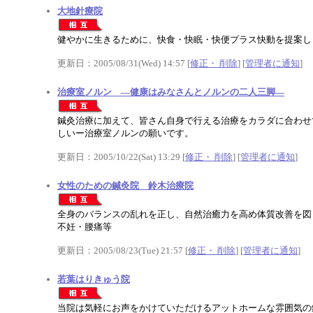
大地針療院
健やかに生きるために、快食・快眠・快便プラス快動を提案し
更新日：2005/08/31(Wed) 14:57 [
修正・ 削除
] [
管理者に通知
]
治療室ノルン ―健康はみなさんとノルンの二人三脚―
鍼灸治療に加えて、皆さん自身で行える治療をカラダに合わせ
しいー治療室ノルンの願いです。
更新日：2005/10/22(Sat) 13:29 [
修正・ 削除
] [
管理者に通知
]
女性のための鍼灸院 鈴木治療院
全身のバランスの乱れを正し、自然治癒力を高め体質改善を図
不妊・腰痛等
更新日：2005/08/23(Tue) 21:57 [
修正・ 削除
] [
管理者に通知
]
若葉はりきゅう院
当院は気軽にお声をかけていただけるアットホームな雰囲気の