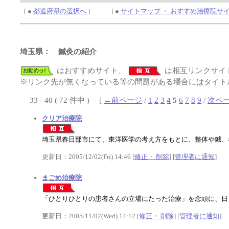
[ ●
都道府県の選択へ
] [ ●
サイトマップ ・ おすすめ治療院サ
埼玉県： 鍼灸の紹介
はおすすめサイト、
は相互リンクサイ
※リンク先が無くなっている等の問題がある場合にはタイトル
33 - 40 ( 72 件中 ) [
←前ページ
/
1
2
3
4
5
6
7
8
9
/
次ペ
クリア治療院
埼玉県春日部市にて、東洋医学の考え方をもとに、整体や鍼
更新日：2005/12/02(Fri) 14:46 [
修正・ 削除
] [
管理者に通知
]
まごめ治療院
「ひとりひとりの患者さんの立場にたった治療」を念頭に、日
更新日：2005/11/02(Wed) 14:12 [
修正・ 削除
] [
管理者に通知
]