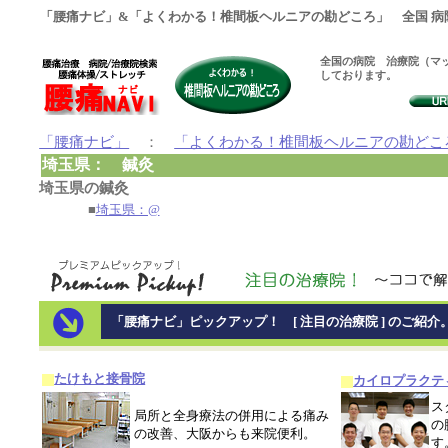
「腰痛ナビ」&「よくわかる！椎間板ヘルニアの勘どころ」 全国 病
全国の病院 治療院（マッ
しております。
「腰痛ナビ」
：
「よくわかる！椎間板ヘルニアの勘どこ
埼玉県： 鍼灸
埼玉県の鍼灸
■
埼玉県：@
「腰痛ナビ」ピックアップ！ [ 注目の治療院 ] のご紹介
たけもと接骨院
カイロプラクテ
ス
局所と全身療法の併用による痛み
の
の改善、大阪からも来院便利。
す