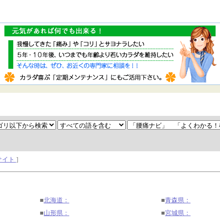
サイト
]
■
北海道：
■
青森県：
■
山形県：
■
宮城県：