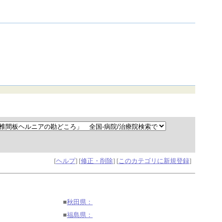
[
ヘルプ
] [
修正・削除
] [
このカテゴリに新規登録
]
■
秋田県：
■
福島県：