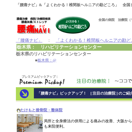
「腰痛ナビ」&「よくわかる！椎間板ヘルニアの勘どころ」 全国 
全国の病院 治療院（
「腰痛ナビ」
：
「よくわかる！椎間板ヘルニアの勘ど
栃木県： リハビリテーションセンター
栃木県のリハビリテーションセンター
■
栃木県：@
「腰痛ナビ」ピックアップ！ [ 注目の治療院 ] のご紹
たけもと接骨院・整体院
局所と全身療法の併用による痛みの改善、大阪から
も来院便利。