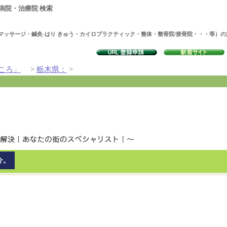
病院・治療院 検索
マッサージ・鍼灸-はり きゅう・カイロプラクティック・整体・整骨院/接骨院・・・等）
ころ」
>
栃木県：
>
介。