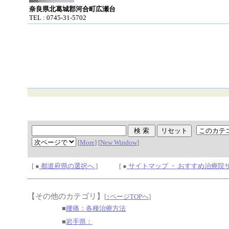
奈良県北葛城郡河合町広瀬台
TEL : 0745-31-5702
[
More
] [
New Window
]
[ ●
都道府県の選択へ
] [ ●
サイトマップ ・ おすすめ治療院
【その他のカテゴリ】
[
↑ページTOPへ
]
■
腰痛：各種治療方法
■
岩手県：