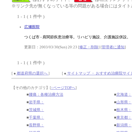
※リンク先が無くなっている等の問題がある場合にはタイトル
1 - 1 ( 1 件中 )
広瀬医院
つくば市 - 肩関節疾患治療等。リハビリ施設、介護施設併設。
更新日：2003/03/30(Sun) 20:23 [
修正・削除
] [
管理者に通知
]
1 - 1 ( 1 件中 )
[ ●
都道府県の選択へ
] [ ●
サイトマップ ・ おすすめ治療院サイ
【その他のカテゴリ】
[
↑ページTOPへ
]
■
腰痛：各種治療方法
■
北海道：
■
岩手県：
■
山形県：
■
茨城県：
■
栃木県：
■
千葉県：
■
東京都：
■
長野県：
■
新潟県：