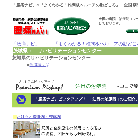
「腰痛ナビ」&「よくわかる！椎間板ヘルニアの勘どころ」 全国 病
全国の病院 治療院（マッ
しております。
「腰痛ナビ」
：
「よくわかる！椎間板ヘルニアの勘どこ
茨城県： リハビリテーションセンター
茨城県のリハビリテーションセンター
■
茨城県：@
「腰痛ナビ」ピックアップ！ [ 注目の治療院 ] のご紹介
たけもと接骨院・整体院
局所と全身療法の併用による痛み
の改善、大阪からも来院便利。