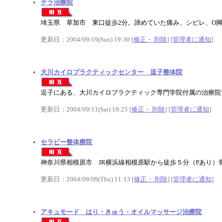
テラ治療院
埼玉県 草加市 東口徒歩2分。諦めていた痛み、シビレ、O
更新日：2004/09/19(Sun) 19:30 [
修正・ 削除
] [
管理者に通知
]
大川カイロプラクティックセンター 逗子整体院
逗子にある、大川カイロプラクティック専門学院付属の治療院
更新日：2004/09/11(Sat) 19:25 [
修正・ 削除
] [
管理者に通知
]
セラピー整体療院
神奈川県相模原市 JR横浜線相模原駅から徒歩５分（Pあり）
更新日：2004/09/09(Thu) 11:13 [
修正・ 削除
] [
管理者に通知
]
アキュモード はり・きゅう・オイルマッサージ治療院