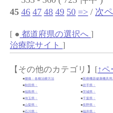
45
46
47
48
49
50
=>
/
次
[ ●
都道府県の選択へ
] 
治療院サイト
]
【その他のカテゴリ】
[
↑ペ
■
腰痛：各種治療方法
■
医療機器健康機具用
■
秋田県：
■
岩手県：
■
福島県：
■
茨城県：
■
埼玉県：
■
千葉県：
■
山梨県：
■
長野県：
■
石川県：
■
福井県：