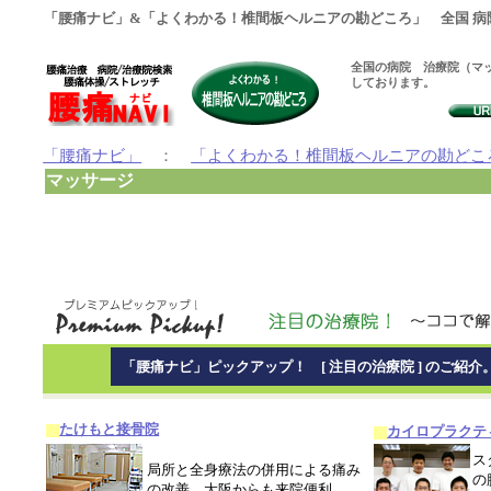
「腰痛ナビ」&「よくわかる！椎間板ヘルニアの勘どころ」 全国 病
全国の病院 治療院（マッ
しております。
「腰痛ナビ」
：
「よくわかる！椎間板ヘルニアの勘どこ
マッサージ
「腰痛ナビ」ピックアップ！ [ 注目の治療院 ] のご紹介
たけもと接骨院
カイロプラクテ
ス
局所と全身療法の併用による痛み
の
の改善、大阪からも来院便利。