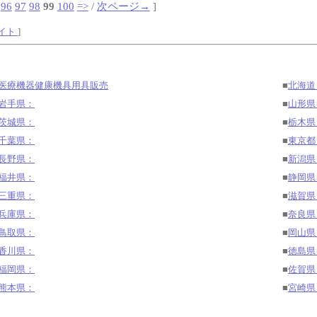
96
97
98
99
100
=>
/
次ページ→
]
サイト
]
医療機器健康機具用具販売
■
北海道
岩手県：
■
山形県
茨城県：
■
栃木県
千葉県：
■
東京都
長野県：
■
新潟県
福井県：
■
静岡県
三重県：
■
滋賀県
兵庫県：
■
奈良
鳥取県：
■
岡山県
香川県：
■
徳島県
福岡県：
■
佐賀県
熊本県：
■
宮崎県