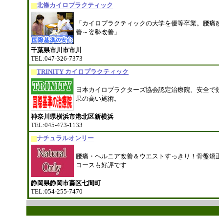
北條カイロプラクティック
「カイロプラクティックの大学を優等卒業。腰痛
善～姿勢改善」
千葉県市川市市川
TEL:047-326-7373
TRINITY カイロプラクティック
日本カイロプラクターズ協会認定治療院。安全で
果の高い施術。
神奈川県横浜市港北区新横浜
TEL:045-473-1133
ナチュラルオンリー
腰痛・ヘルニア改善＆ウエストすっきり！骨盤矯
コースも好評です
静岡県静岡市葵区七間町
TEL:054-255-7470