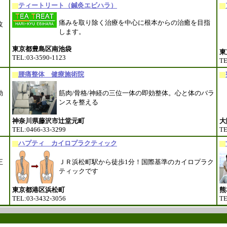
ティートリート（鍼灸エビハラ）
痛みを取り除く治療を中心に根本からの治癒を目指
改
します。
東京都豊島区南池袋
東
TEL:03-3590-1123
TE
腰痛整体 健療施術院
効
筋肉/骨格/神経の三位一体の即効整体。心と体のバラ
ンスを整える
神奈川県藤沢市辻堂元町
大
TEL:0466-33-3299
TE
ハプティ カイロプラクティック
正
ＪＲ浜松町駅から徒歩1分！国際基準のカイロプラク
ティックです
東京都港区浜松町
熊
TEL:03-3432-3056
TE