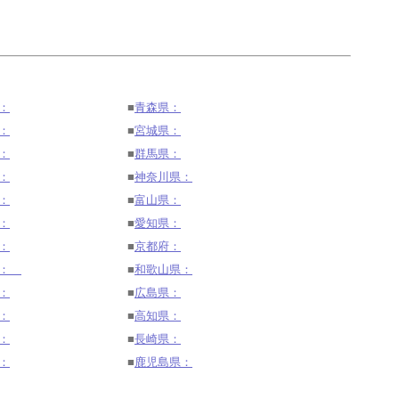
：
■
青森県：
：
■
宮城県：
：
■
群馬県：
：
■
神奈川県：
：
■
富山県：
：
■
愛知県：
：
■
京都府：
県：
■
和歌山県：
：
■
広島県：
：
■
高知県：
：
■
長崎県：
：
■
鹿児島県：