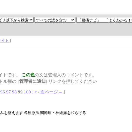
サイト
]
イトです。
この色
の文は管理人のコメントです。
ル横の [
管理者に通知
] リンクを押してください
96
97
98
99
100
=>
/
次ページ→
]
みを整えます 各種療法 関節痛・神経痛を和らげる