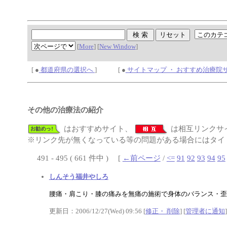
[
More
] [
New Window
]
[ ●
都道府県の選択へ
] [ ●
サイトマップ ・ おすすめ治療院
その他の治療法の紹介
はおすすめサイト、
は相互リンクサ
※リンク先が無くなっている等の問題がある場合にはタイト
491 - 495 ( 661 件中 ) [
←前ページ
/
<=
91
92
93
94
95
しんそう福井やしろ
腰痛・肩こり・膝の痛みを無痛の施術で身体のバランス・歪
更新日：2006/12/27(Wed) 09:56 [
修正・ 削除
] [
管理者に通知
]