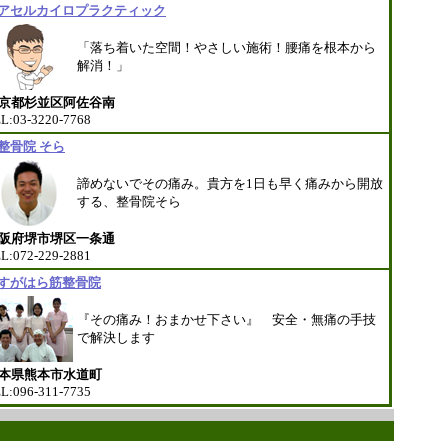
アセルカイロプラクティック
「落ち着いた空間！やさしい施術！腰痛を根本から
解消！」
京都杉並区阿佐谷南
L:03-3220-7768
整骨院 そら
諦めないでその痛み。貴方を1日も早く痛みから開放
する、整骨院そら
阪府堺市堺区一条通
L:072-229-2881
すがはら筋整骨院
『その痛み！おまかせ下さい』 安全・無痛の手技
で解決します
本県熊本市水道町
L:096-311-7735