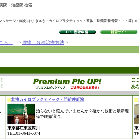
病院・治療院 検索
マッサージ・鍼灸-はり きゅう・カイロプラクティック・整体・整骨院/接骨院・・・等）
ころ」
>
腰痛：各種治療方法
>
！
こ
！
あ
壮快カイロプラクティック・門前仲町院
ら
治らないと悩んでいませんか？確かな技術と最新理
論で腰痛退治。
東京都江東区深川
東
TEL:03-3643-5374
TE