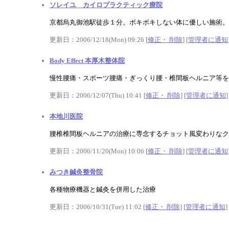
ソレイユ カイロプラクティック療院
京都烏丸御池駅徒歩１分。ボキボキしない体に優しい施術。
更新日：2006/12/18(Mon) 09:26 [
修正・ 削除
] [
管理者に通知
Body Effect 本厚木整体院
慢性腰痛・スポーツ腰痛・ぎっくり腰・椎間板ヘルニア等を
更新日：2006/12/07(Thu) 10:41 [
修正・ 削除
] [
管理者に通知
]
本地川医院
腰椎椎間板ヘルニアの治療に専念するチョット風変わりなクリ
更新日：2006/11/20(Mon) 10:06 [
修正・ 削除
] [
管理者に通知
みつき鍼灸整骨院
各種物療機器と鍼灸を併用した治療
更新日：2006/10/31(Tue) 11:02 [
修正・ 削除
] [
管理者に通知
]