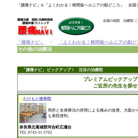
「腰痛ナビ」&「よくわかる！椎間板ヘルニアの勘どころ」 全国 
全国の病院 治療院（
「腰痛ナビ」
：
「よくわかる！椎間板ヘルニアの勘ど
その他の治療法
「腰痛ナビ」 ピックアップ！ 注目の治療院
プレミアムピックアップ
ご近所の先生を探せ
たけもと接骨院
局所と全身療法の併用による痛みの改善、大阪か
も来院便利。
奈良県北葛城郡河合町広瀬台
TEL:0745-31-5702