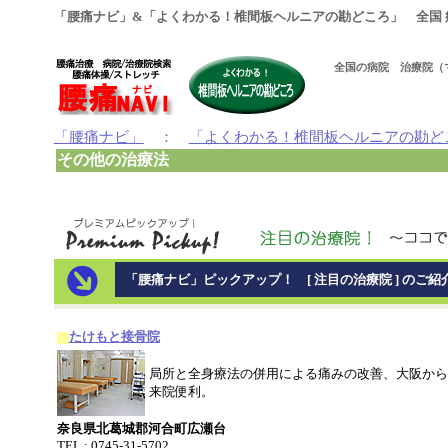
「腰痛ナビ」&「よくわかる！椎間板ヘルニアの勘どころ」 全国 
全国の病院 治療院（
「腰痛ナビ」
：
「よくわかる！椎間板ヘルニアの勘ど
その他の治療法
「腰痛ナビ」ピックアップ！ [ 注目の治療院 ] のご紹
たけもと接骨院
局所と全身療法の併用による痛みの改善、大阪から
来院便利。
奈良県北葛城郡河合町広瀬台
TEL : 0745-31-5702