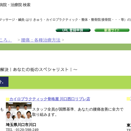
病院・治療院 検索
マッサージ・鍼灸-はり きゅう・カイロプラクティック・整体・整骨院/接骨院・・・等）
ころ」
>
腰痛：各種治療方法
>
介。
カイロプラクティック骨格屋 川口西口リプレ店
も
スタッフ全員が国際基準、あなたの腰痛改善に全力で
取り組みます。
埼玉県川口市川口
東
TEL : 0120-598-249
TE