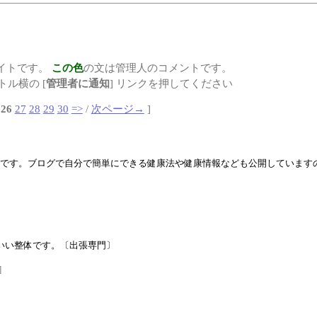
イトです。
この色
の文は管理人のコメントです。
ル横の [
管理者に通知
] リンクを押してください
26
27
28
29
30
=>
/
次ページ→
]
です。ブログで自分で簡単にできる健康法や健康情報なども公開しています
いい整体です。〔出張専門〕
]