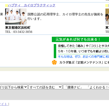
ハプティ カイロプラクティック
果
国際公認の応用理学士、カイロ理学士の先生が施術を
行います。
東京都港区浜松町
東
TEL : 03-3432-3056
TE
サイト
]