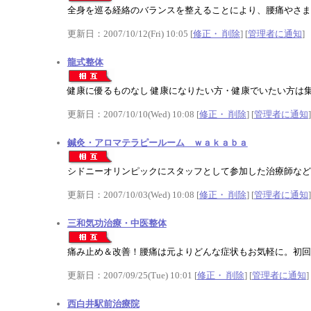
全身を巡る経絡のバランスを整えることにより、腰痛やさま
更新日：2007/10/12(Fri) 10:05 [
修正・ 削除
] [
管理者に通知
]
龍式整体
健康に優るものなし 健康になりたい方・健康でいたい方は
更新日：2007/10/10(Wed) 10:08 [
修正・ 削除
] [
管理者に通知
]
鍼灸・アロマテラピールーム ｗａｋａｂａ
シドニーオリンピックにスタッフとして参加した治療師など
更新日：2007/10/03(Wed) 10:08 [
修正・ 削除
] [
管理者に通知
]
三和気功治療・中医整体
痛み止め＆改善！腰痛は元よりどんな症状もお気軽に。初回
更新日：2007/09/25(Tue) 10:01 [
修正・ 削除
] [
管理者に通知
]
西白井駅前治療院