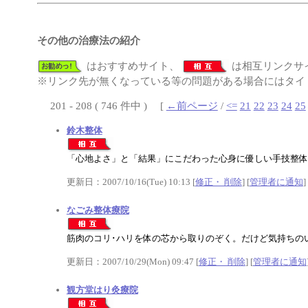
その他の治療法の紹介
はおすすめサイト、
は相互リンクサ
※リンク先が無くなっている等の問題がある場合にはタイト
201 - 208 ( 746 件中 ) [
←前ページ
/
<=
21
22
23
24
25
鈴木整体
「心地よさ」と「結果」にこだわった心身に優しい手技整体
更新日：2007/10/16(Tue) 10:13 [
修正・ 削除
] [
管理者に通知
]
なごみ整体療院
筋肉のコリ･ハリを体の芯から取りのぞく。だけど気持ちの
更新日：2007/10/29(Mon) 09:47 [
修正・ 削除
] [
管理者に通知
観方堂はり灸療院