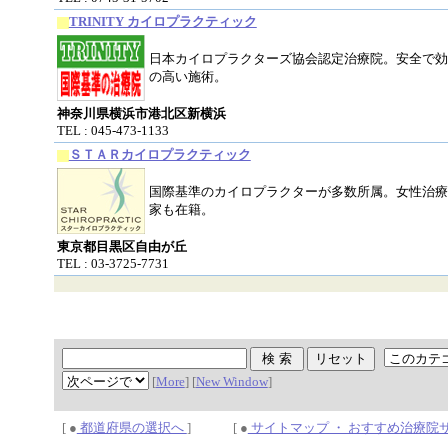
TRINITY カイロプラクティック
日本カイロプラクターズ協会認定治療院。安全で効
の高い施術。
神奈川県横浜市港北区新横浜
TEL : 045-473-1133
ＳＴＡＲカイロプラクティック
国際基準のカイロプラクターが多数所属。女性治療
家も在籍。
東京都目黒区自由が丘
TEL : 03-3725-7731
[
More
] [
New Window
]
[ ●
都道府県の選択へ
] [ ●
サイトマップ ・ おすすめ治療院