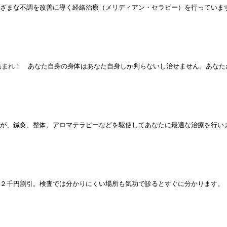
ざまな不調を改善に導く経絡治療（メリディアン・セラピー）を行っていま
集まれ！ あなた自身の身体はあなた自身しか判らないし治せません。あなた
が、鍼灸、整体、アロマテラピーなどを駆使してあなたに最適な治療を行い
２千円割引。検査では分かりにくい場所も気功で診るとすぐに分かります。