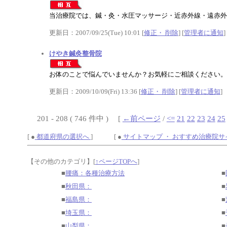
当治療院では、鍼・灸・水圧マッサージ・近赤外線・遠赤外
更新日：2007/09/25(Tue) 10:01 [
修正・ 削除
] [
管理者に通知
]
けやき鍼灸整骨院
お体のことで悩んでいませんか？お気軽にご相談ください。
更新日：2009/10/09(Fri) 13:36 [
修正・ 削除
] [
管理者に通知
]
201 - 208 ( 746 件中 ) [
←前ページ
/
<=
21
22
23
24
25
[ ●
都道府県の選択へ
] [ ●
サイトマップ ・ おすすめ治療院
【その他のカテゴリ】
[
↑ページTOPへ
]
■
腰痛：各種治療方法
■
■
秋田県：
■
■
福島県：
■
■
埼玉県：
■
■
山梨県：
■