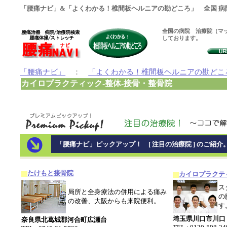
「腰痛ナビ」&「よくわかる！椎間板ヘルニアの勘どころ」 全国 病
全国の病院 治療院（マッ
しております。
「腰痛ナビ」
：
「よくわかる！椎間板ヘルニアの勘どこ
カイロプラクティック-整体-接骨・整骨院
「腰痛ナビ」ピックアップ！ [ 注目の治療院 ] のご紹介
たけもと接骨院
カイロプラクテ
ス
局所と全身療法の併用による痛み
の
の改善、大阪からも来院便利。
す
埼玉県川口市川口
奈良県北葛城郡河合町広瀬台