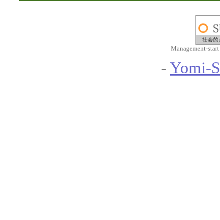
Management-start
-
Yomi-S