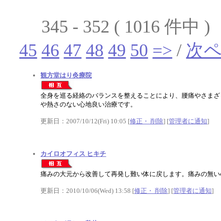
345 - 352 ( 1016 件中 
45
46
47
48
49
50
=>
/
次
観方堂はり灸療院
全身を巡る経絡のバランスを整えることにより、腰痛やさまざ
や熱さのない心地良い治療です。
更新日：2007/10/12(Fri) 10:05 [
修正・ 削除
] [
管理者に通知
]
カイロオフィス ヒキチ
痛みの大元から改善して再発し難い体に戻します。痛みの無い
更新日：2010/10/06(Wed) 13:58 [
修正・ 削除
] [
管理者に通知
]