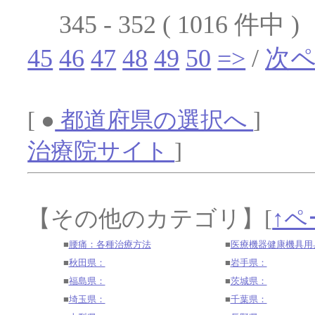
345 - 352 ( 1016 件中 
45
46
47
48
49
50
=>
/
次
[ ●
都道府県の選択へ
] 
治療院サイト
]
【その他のカテゴリ】
[
↑ペ
■
腰痛：各種治療方法
■
医療機器健康機具用
■
秋田県：
■
岩手県：
■
福島県：
■
茨城県：
■
埼玉県：
■
千葉県：