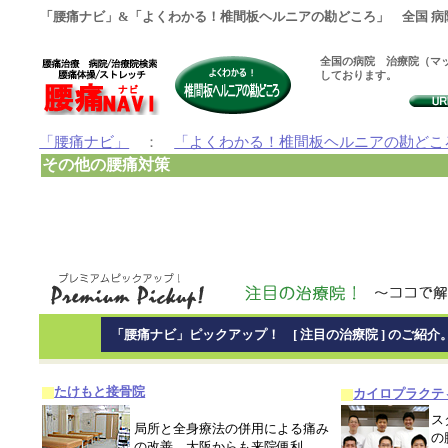
「腰痛ナビ」&「よくわかる！椎間板ヘルニアの勘どころ」 全国 病
全国の病院 治療院（マッ
しております。
「腰痛ナビ」
：
「よくわかる！椎間板ヘルニアの勘どこ
その他の腰痛対策
「腰痛ナビ」ピックアップ！ [ 注目の治療院 ] のご紹介
たけもと接骨院
カイロプラクテ
ス
局所と全身療法の併用による痛み
の
の改善、大阪からも来院便利。