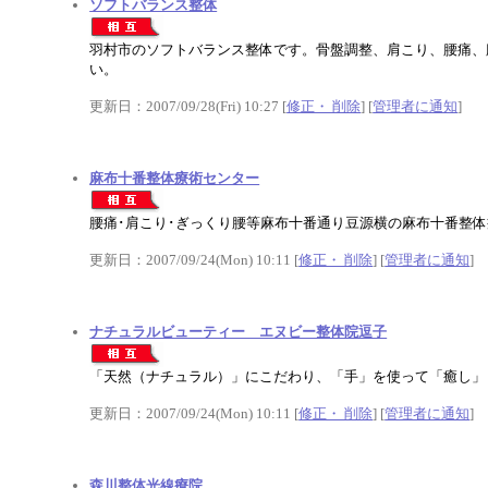
ソフトバランス整体
羽村市のソフトバランス整体です。骨盤調整、肩こり、腰痛、
い。
更新日：2007/09/28(Fri) 10:27 [
修正・ 削除
] [
管理者に通知
]
麻布十番整体療術センター
腰痛･肩こり･ぎっくり腰等麻布十番通り豆源横の麻布十番整
更新日：2007/09/24(Mon) 10:11 [
修正・ 削除
] [
管理者に通知
]
ナチュラルビューティー エヌビー整体院逗子
「天然（ナチュラル）」にこだわり、「手」を使って「癒し」
更新日：2007/09/24(Mon) 10:11 [
修正・ 削除
] [
管理者に通知
]
森川整体光線療院