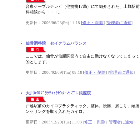
台東ケーブルテレビ（他提携17局）にて紹介された、上野駅
料相談から・・・。
更新日：2006/06/23(Fri) 11:18 [
修正・ 削除
] [
管理者に通知
]
仙骨調整院 セイクラムバランス
ここでは、仙骨が仙腸関節内で自由に動けなくなってしまって
的とします。
更新日：2006/02/09(Thu) 09:18 [
修正・ 削除
] [
管理者に通知
]
大川ｶｲﾛﾌﾟﾗｸﾃｨｯｸｾﾝﾀｰとごし銀座院
戸越駅前のカイロプラクティック、整体。腰痛、肩こり、頭痛
ンセリングを取り入れたカイロ。
更新日：2005/12/20(Tue) 11:03 [
修正・ 削除
] [
管理者に通知
]