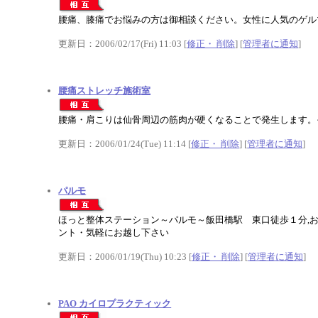
腰痛、膝痛でお悩みの方は御相談ください。女性に人気のゲル
更新日：2006/02/17(Fri) 11:03 [
修正・ 削除
] [
管理者に通知
]
腰痛ストレッチ施術室
腰痛・肩こりは仙骨周辺の筋肉が硬くなることで発生します。
更新日：2006/01/24(Tue) 11:14 [
修正・ 削除
] [
管理者に通知
]
パルモ
ほっと整体ステーション～パルモ～飯田橋駅 東口徒歩１分,
ント・気軽にお越し下さい
更新日：2006/01/19(Thu) 10:23 [
修正・ 削除
] [
管理者に通知
]
PAO カイロプラクティック