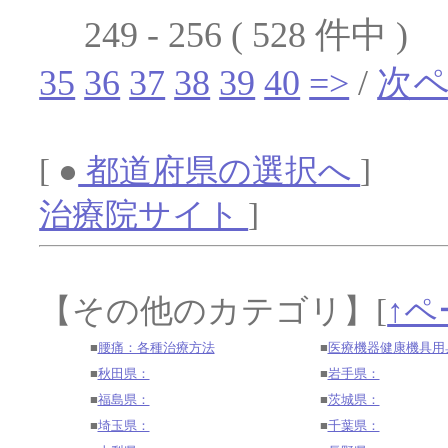
249 - 256 ( 528 件中 )
35
36
37
38
39
40
=>
/
次
[ ●
都道府県の選択へ
] 
治療院サイト
]
【その他のカテゴリ】
[
↑ペ
■
腰痛：各種治療方法
■
医療機器健康機具用
■
秋田県：
■
岩手県：
■
福島県：
■
茨城県：
■
埼玉県：
■
千葉県：