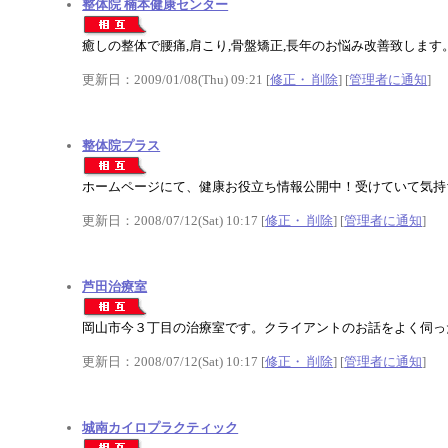
整体院 楠本健康センター
癒しの整体で腰痛,肩こり,骨盤矯正,長年のお悩み改善致しま
更新日：2009/01/08(Thu) 09:21 [
修正・ 削除
] [
管理者に通知
]
整体院プラス
ホームページにて、健康お役立ち情報公開中！受けていて気持
更新日：2008/07/12(Sat) 10:17 [
修正・ 削除
] [
管理者に通知
]
芦田治療室
岡山市今３丁目の治療室です。クライアントのお話をよく伺っ
更新日：2008/07/12(Sat) 10:17 [
修正・ 削除
] [
管理者に通知
]
城南カイロプラクティック