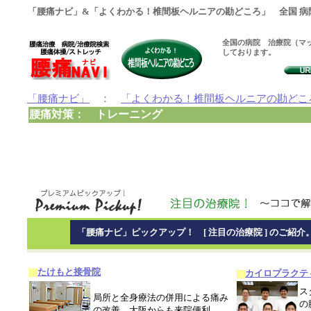
「腰痛ナビ」&「よくわかる！椎間板ヘルニアの勘どころ」 全国 病
全国の病院 治療院（マッ
しております。
「腰痛ナビ」
：
「よくわかる！椎間板ヘルニアの勘どこ
腰痛対策： トレーニング
「腰痛ナビ」ピックアップ！ [ 注目の治療院 ] のご紹介
たけもと接骨院
カイロプラクテ
ス
局所と全身療法の併用による痛み
の
の改善、大阪からも来院便利。