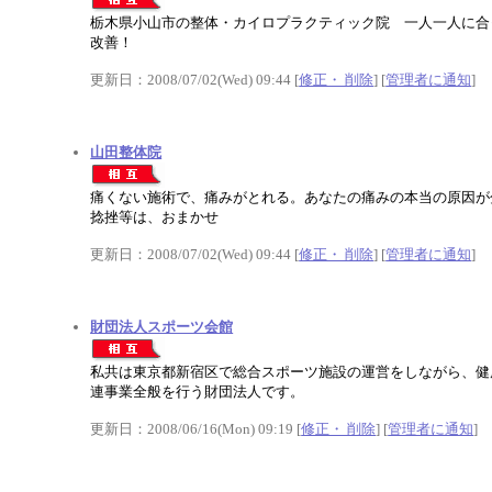
栃木県小山市の整体・カイロプラクティック院 一人一人に合
改善！
更新日：2008/07/02(Wed) 09:44 [
修正・ 削除
] [
管理者に通知
]
山田整体院
痛くない施術で、痛みがとれる。あなたの痛みの本当の原因が
捻挫等は、おまかせ
更新日：2008/07/02(Wed) 09:44 [
修正・ 削除
] [
管理者に通知
]
財団法人スポーツ会館
私共は東京都新宿区で総合スポーツ施設の運営をしながら、健
連事業全般を行う財団法人です。
更新日：2008/06/16(Mon) 09:19 [
修正・ 削除
] [
管理者に通知
]