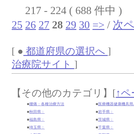
217 - 224 ( 688 件中 )
25
26
27
28
29
30
=>
/
次
[ ●
都道府県の選択へ
] 
治療院サイト
]
【その他のカテゴリ】
[
↑ペ
■
腰痛：各種治療方法
■
医療機器健康機具用
■
秋田県：
■
岩手県：
■
福島県：
■
茨城県：
■
埼玉県：
■
千葉県：