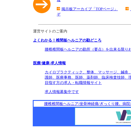
掲示板アーカイブ「TOPページ」
ぞ
運営サイトのご案内
よくわかる！椎間板ヘルニアの勘どころ
腰椎椎間板ヘルニアの勘所（要点）を出来る限り
医療/健康-求人情報
カイロプラクティック、整体、マッサージ、鍼灸
護師、医療事務、医師、薬剤師、臨床検査技師、理
目指す方の求人・転職情報サイト
求人情報募集中です
腰椎椎間板ヘルニア/坐骨神経痛/ぎっくり腰。病院/治